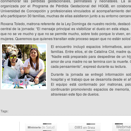
conmemorar las pérdidas gestacionales, perinatales y neonatales. La ac
organizada por el Programa de Pérdida Gestacional del HGGB, en colabora
Universidad de Concepción y profesionales vinculados al acompañamiento del
año participaron 30 familias, muchas de ellas asistieron junto a su entorno cercan
Roxana Toledo, matrona referente de la Ley Dominga de nuestro recinto, destacó 
central de la jornada: “El mensaje principal es visibilizar el duelo en esta etapa
que no se ve mucho y que no se permite mucho, sobre todo porque lo viven, en
mujeres. Queremos que quienes transitan este proceso sepan que no están solos”
El encuentro incluyó espacios informativos, ac
familias. Entre ellos, el de Catalina Cid, madre qu
“Nadie está preparado para despedirse de un hij
amor de una madre no se termina con la muerte. C
cada pensamiento”, expresó durante su lectura.
Durante la jornada se entregó información so
hospital y el trabajo que se desarrolla desde el
El equipo está conformado por matronas, psic
continuarán promoviendo espacios de memoria, 
atraviesan este tipo de duelos.
Tags: