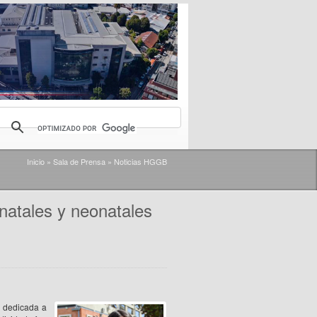
Inicio
»
Sala de Prensa
»
Noticias HGGB
natales y neonatales
a dedicada a