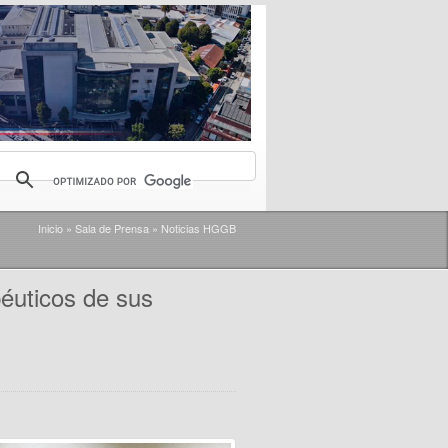
Inicio
»
Sala de Prensa
»
Noticias HGGB
éuticos de sus