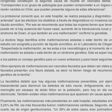
congénitas constituyen la segunda causa de muerte en neonatos detrás
“Corresponden a un grupo de patologías que pueden comprometer a un órgano o s
recién nacidos en Chile, que pueden presentar alguna de estas alteraciones”.
La profesional comentó que, en este hospital, se realiza pesquisa y diagnósti
antenatal” que las efectúan los obstetras a través de diagnósticos no invasivos c
líquido amniótico. “Por eso se recomienda que todas las mujeres tienen que tene
puede ver si hay ausencia del hueso nasal, aumento de la translucencia nucal y 
síndrome de Down, el que también es una malformación” confirmó la genetista.
La doctora Vega identifica entre malformaciones aisladas o estar dentro de 
estudio con ecografía y punción de líquido amniótico, en el Laboratorio de Citoge
“Sospechada la malformación, se les avisa a los neonatólogos y al momento de na
malformación es aislada o está dentro de un síndrome genético. Esto es súper imp
a los padres un consejo genético para un nuevo embarazo y para hacer seguimien
Otros ejemplos de malformaciones son neonatos fisurados que deben ser vistos po
fisurados presentan una fisura aislada, es decir no tienen riesgo de recurren
genético de la familia”.
La facultativa detalló que hay algunas malformaciones prevenibles, por ejem
trascendental para disminuir los defectos de tubo neural. Antiguamente, er
meningitis por escasez de ácido fólico en la población, pero hoy en día com
disminuido. También existen otras malformaciones que aparecen sin causa apare
Finalmente, las malformaciones más prevalentes en este hospital, estudiadas en
3,24% de RN, las más frecuentes fueron: malformaciones cardíacas. Segundo, de l
cuarto, las de origen genitourinarios. “Un 39% de estos casos, eran polimalfor