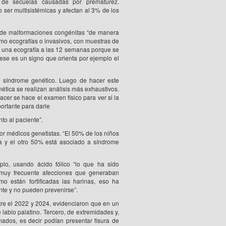
 de secuelas causadas por prematurez.
er multisistémicas y afectan al 3% de los
co de malformaciones congénitas “de manera
omo ecografías o invasivos, con muestras de
r una ecografía a las 12 semanas porque se
ese es un signo que orienta por ejemplo el
un síndrome genético. Luego de hacer este
nética se realizan análisis más exhaustivos.
cer se hace el examen físico para ver si la
ortante para darle
to al paciente”.
r médicos genetistas. “El 50% de los niños
cia y el otro 50% está asociado a síndrome
plo, usando ácido fólico “lo que ha sido
a muy frecuente afecciones que generaban
o están fortificadas las harinas, eso ha
nte y no pueden prevenirse”.
tre el 2022 y 2024, evidenciaron que en un
abio palatino. Tercero, de extremidades y,
mados, es decir podían presentar fisura de