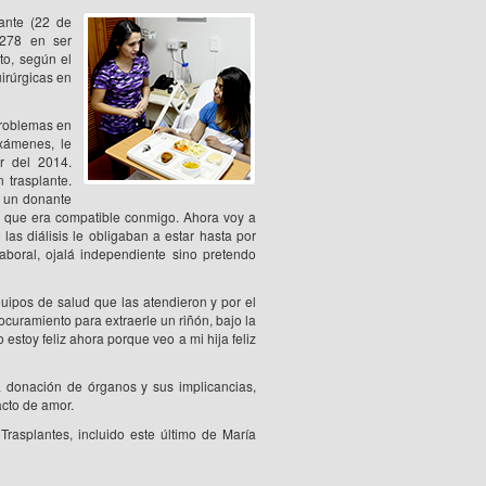
ante (22 de
°278 en ser
to, según el
uirúrgicas en
problemas en
exámenes, le
ir del 2014.
 trasplante.
a un donante
ió que era compatible conmigo. Ahora voy a
las diálisis le obligaban a estar hasta por
aboral, ojalá independiente sino pretendo
uipos de salud que las atendieron y por el
ocuramiento para extraerle un riñón, bajo la
 estoy feliz ahora porque veo a mi hija feliz
a donación de órganos y sus implicancias,
acto de amor.
asplantes, incluido este último de María