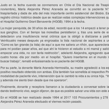
Justo en la fecha cuando se conmemora en Chile el Día Nacional de Traspl
noviembre), María Alejandra Pérez Araneda se convirtió en la paciente N
trasplantada y dada de alta del más importante centro asistencial del Biobío. Es
registro clínico histórico desde que se realizan estas complejas intervenciones q
el Hospital Guillermo Grant Benavente (HGGB): 1994 a la fecha.
La mujer penquista, de 30 años de edad, recordó que a los 14 empezó a tener 
sus ganglios. Con el tiempo las molestias persistieron y, tras una serie de 
detectaron una insuficiencia renal crónica que la obligó a dializarse a part
Veinticuatro meses después ya engrosaba la lista nacional de aspirantes a un
“Como es tan grande (la lista) de aquí a que me saliera un riñón, que aparecier
para mí podían pasar años, así que ahí le hicieron el estudio a mi mamá y sal
empezar una vida, no con tanta restricción”, adelantó Alejandra, agregando que 
cuatro horas -día por medio- en el hospital. “Quiero insertarme en el mundo l
buscar trabajo”, remató entusiasmada la ex paciente del HGGB.
Por su parte, la donante María Araneda Hermosilla, su madre agradeció a los eq
positivo resultado obtenido con ambas. Ella también fue sometida al respectivo Pr
modalidad de paciente vivo, intervención que le cambió la vida a su única hija. “Yo
y además me siento bien desde que me operaron”.
Finalmente, donante y receptora llamaron a la ciudadanía a conversar sobre l
dando testimonio vivo, según dijeron, de que es posible salvar una vida con este 
En el HGGB se han realizado desde 1994 al 2017 103 Procuramientos y 278 Tr
Alejandra Pérez Araneda efectuado el viernes recién pasado.