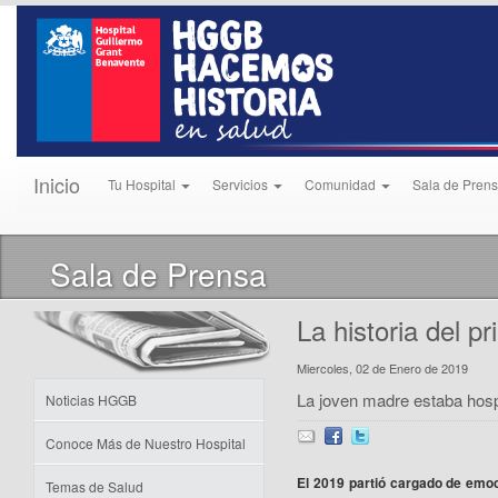
Inicio
Tu Hospital
Servicios
Comunidad
Sala de Pren
Sala de Prensa
La historia del p
Miercoles, 02 de Enero de 2019
La joven madre estaba hosp
Noticias HGGB
Conoce Más de Nuestro Hospital
El 2019 partió cargado de emo
Temas de Salud