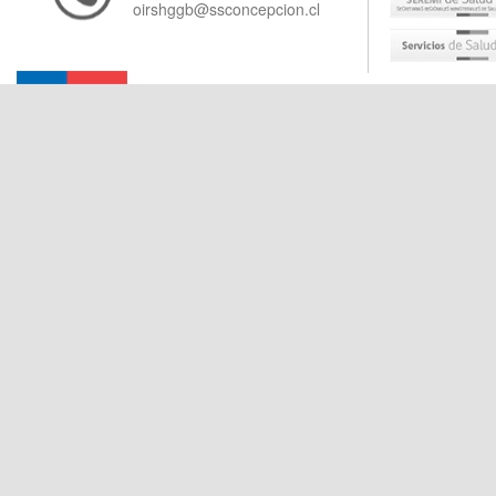
oirshggb@ssconcepcion.cl