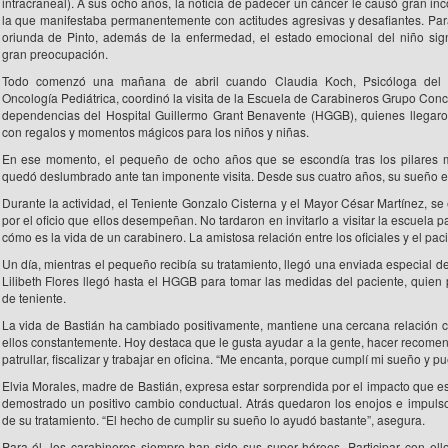
intracraneal). A sus ocho años, la noticia de padecer un cáncer le causó gran in
la que manifestaba permanentemente con actitudes agresivas y desafiantes. Para
oriunda de Pinto, además de la enfermedad, el estado emocional del niño sig
gran preocupación.
Todo comenzó una mañana de abril cuando Claudia Koch, Psicóloga del 
Oncología Pediátrica, coordinó la visita de la Escuela de Carabineros Grupo Conc
dependencias del Hospital Guillermo Grant Benavente (HGGB), quienes llegar
con regalos y momentos mágicos para los niños y niñas.
En ese momento, el pequeño de ocho años que se escondía tras los pilares mi
quedó deslumbrado ante tan imponente visita. Desde sus cuatro años, su sueño e
Durante la actividad, el Teniente Gonzalo Cisterna y el Mayor César Martínez, se 
por el oficio que ellos desempeñan. No tardaron en invitarlo a visitar la escuela
cómo es la vida de un carabinero. La amistosa relación entre los oficiales y el pac
Un día, mientras el pequeño recibía su tratamiento, llegó una enviada especial de
Lilibeth Flores llegó hasta el HGGB para tomar las medidas del paciente, quien 
de teniente.
La vida de Bastián ha cambiado positivamente, mantiene una cercana relación con
ellos constantemente. Hoy destaca que le gusta ayudar a la gente, hacer recome
patrullar, fiscalizar y trabajar en oficina. “Me encanta, porque cumplí mi sueño y pu
Elvia Morales, madre de Bastián, expresa estar sorprendida por el impacto que es
demostrado un positivo cambio conductual. Atrás quedaron los enojos e impuls
de su tratamiento. “El hecho de cumplir su sueño lo ayudó bastante”, asegura.
Para él, los carabineros siempre han sido sus super héroes. Participar con ell