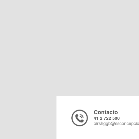
Contacto
41 2 722 500
oirshggb@ssconcepcio