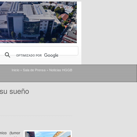
Inicio
»
Sala de Prensa
»
Noticias HGGB
 su sueño
mico (tumor