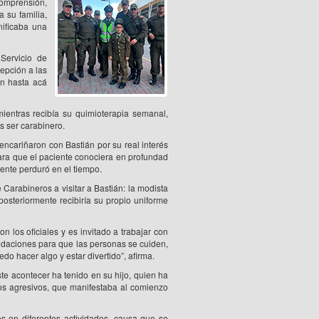
comprensión,
 su familia,
nificaba una
Servicio de
epción a las
on hasta acá
entras recibía su quimioterapia semanal,
s ser carabinero.
encariñaron con Bastián por su real interés
 para que el paciente conociera en profundad
iente perduró en el tiempo.
 Carabineros a visitar a Bastián: la modista
posteriormente recibiría su propio uniforme
 los oficiales y es invitado a trabajar con
ndaciones para que las personas se cuiden,
edo hacer algo y estar divertido”, afirma.
te acontecer ha tenido en su hijo, quien ha
os agresivos, que manifestaba al comienzo
os en diferentes actividades, causa que se