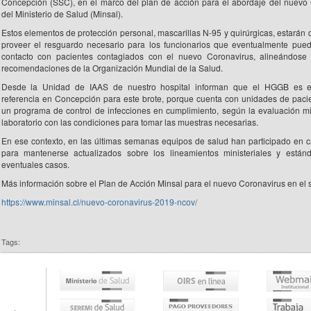
Concepción (SSC), en el marco del plan de acción para el abordaje del nuevo
del Ministerio de Salud (Minsal).
Estos elementos de protección personal, mascarillas N-95 y quirúrgicas, estarán 
proveer el resguardo necesario para los funcionarios que eventualmente pue
contacto con pacientes contagiados con el nuevo Coronavirus, alineándose 
recomendaciones de la Organización Mundial de la Salud.
Desde la Unidad de IAAS de nuestro hospital informan que el HGGB es e
referencia en Concepción para este brote, porque cuenta con unidades de pacien
un programa de control de infecciones en cumplimiento, según la evaluación min
laboratorio con las condiciones para tomar las muestras necesarias.
En ese contexto, en las últimas semanas equipos de salud han participado en ca
para mantenerse actualizados sobre los lineamientos ministeriales y están
eventuales casos.
Más información sobre el Plan de Acción Minsal para el nuevo Coronavirus en el s
https://www.minsal.cl/nuevo-coronavirus-2019-ncov/
Tags: