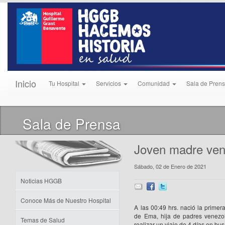
Inicio
Tu Hospital
Servicios
Comunidad
Sala de Pren
Sala de Prensa
Joven madre ven
Sábado, 02 de Enero de 2021
Noticias HGGB
Conoce Más de Nuestro Hospital
A las 00:49 hrs. nació la primer
de Ema, hija de padres venezo
Temas de Salud
realizar un viaje de 4 días en bu