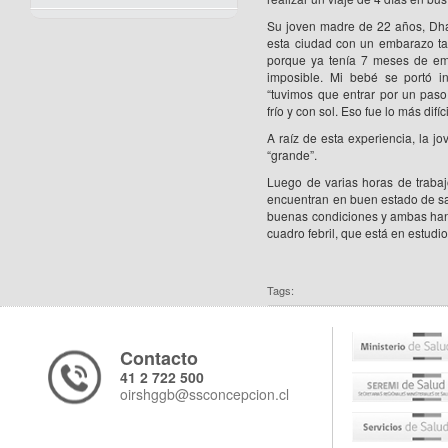
Su joven madre de 22 años, Dhay
esta ciudad con un embarazo tan
porque ya tenía 7 meses de emb
imposible. Mi bebé se portó i
“tuvimos que entrar por un paso
frío y con sol. Eso fue lo más difíc
A raíz de esta experiencia, la j
“grande”.
Luego de varias horas de traba
encuentran en buen estado de sal
buenas condiciones y ambas han 
cuadro febril, que está en estudi
Tags:
Contacto
41 2 722 500
oirshggb@ssconcepcion.cl