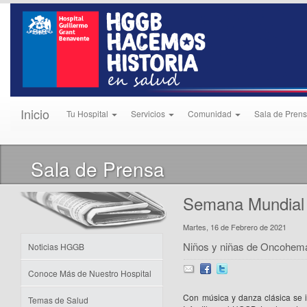
Inicio
Tu Hospital
Servicios
Comunidad
Sala de Pren
Sala de Prensa
Semana Mundial 
Martes, 16 de Febrero de 2021
Niños y niñas de Oncohemat
Noticias HGGB
Conoce Más de Nuestro Hospital
Con música y danza clásica se i
Temas de Salud