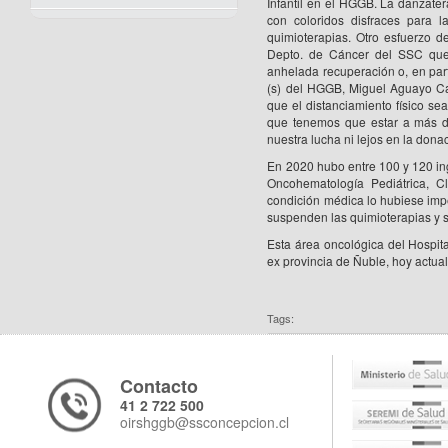
Infantil en el HGGB. La danzater
con coloridos disfraces para l
quimioterapias. Otro esfuerzo d
Depto. de Cáncer del SSC que 
anhelada recuperación o, en part
(s) del HGGB, Miguel Aguayo Ca
que el distanciamiento físico se
que tenemos que estar a más de
nuestra lucha ni lejos en la donac
En 2020 hubo entre 100 y 120 in
Oncohematología Pediátrica, C
condición médica lo hubiese imp
suspenden las quimioterapias y s
Esta área oncológica del Hospita
ex provincia de Ñuble, hoy actua
Tags:
Contacto
41 2 722 500
oirshggb@ssconcepcion.cl