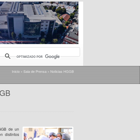
Inicio
»
Sala de Prensa
»
Noticias HGGB
GGB
HGGB de un
n distintos