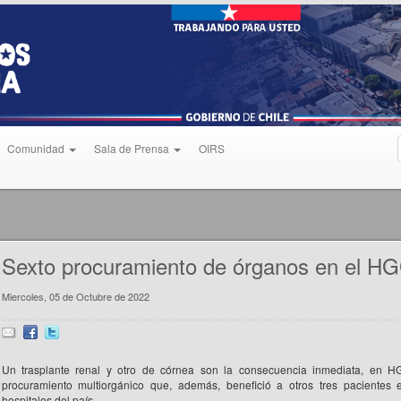
Comunidad
Sala de Prensa
OIRS
Sexto procuramiento de órganos en el H
Miercoles, 05 de Octubre de 2022
Un trasplante renal y otro de córnea son la consecuencia inmediata, en 
procuramiento multiorgánico que, además, benefició a otros tres pacientes e
hospitales del país.