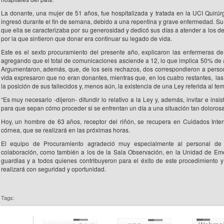
La donante, una mujer de 51 años, fue hospitalizada y tratada en la UCI Quirúr
ingresó durante el fin de semana, debido a una repentina y grave enfermedad. Su 
que ella se caracterizaba por su generosidad y dedicó sus días a atender a los d
por la que sintieron que donar era continuar su legado de vida.
Este es el sexto procuramiento del presente año, explicaron las enfermeras de
agregando que el total de comunicaciones asciende a 12, lo que implica 50% de 
Argumentaron, además, que, de los seis rechazos, dos correspondieron a pers
vida expresaron que no eran donantes, mientras que, en los cuatro restantes, la
la posición de sus fallecidos y, menos aún, la existencia de una Ley referida al tem
“Es muy necesario -dijeron- difundir lo relativo a la Ley y, además, invitar e insi
para que sepan cómo proceder si se enfrentan un día a una situación tan dolorosa
Hoy, un hombre de 63 años, receptor del riñón, se recupera en Cuidados Inten
córnea, que se realizará en las próximas horas.
El equipo de Procuramiento agradeció muy especialmente al personal de l
colaboración, como también a los de la Sala Observación, en la Unidad de Emer
guardias y a todos quienes contribuyeron para el éxito de este procedimiento 
realizará con seguridad y oportunidad.
Tags: