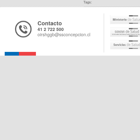
Tags:
Contacto
41 2 722 500
oirshggb@ssconcepcion.cl