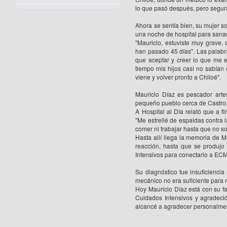
lo que pasó después, pero segu
Ahora se sentía bien, su mujer s
una noche de hospital para sana
"Mauricio, estuviste muy grave,
han pasado 45 días". Las palabr
que aceptar y creer lo que me 
tiempo mis hijos casi no sabían
viene y volver pronto a Chiloé".
Mauricio Díaz es pescador art
pequeño pueblo cerca de Castro,
A Hospital al Día relató que a 
"Me estrellé de espaldas contra 
comer ni trabajar hasta que no so
Hasta allí llega la memoria de M
reacción, hasta que se produjo
Intensivos para conectarlo a EC
Su diagnóstico fue insuficienci
mecánico no era suficiente para 
Hoy Mauricio Díaz está con su fa
Cuidados Intensivos y agradeci
alcancé a agradecer personalmen