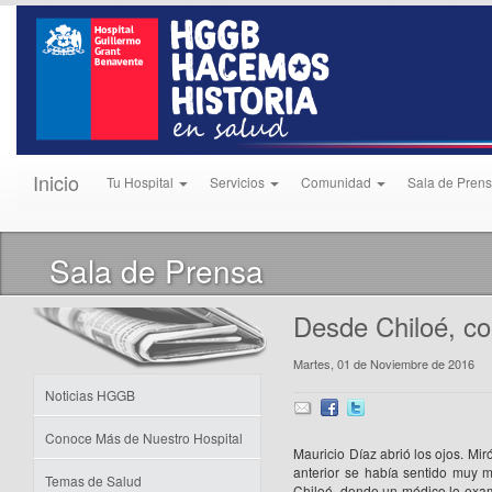
Inicio
Tu Hospital
Servicios
Comunidad
Sala de Pren
Sala de Prensa
Desde Chiloé, co
Martes, 01 de Noviembre de 2016
Noticias HGGB
Conoce Más de Nuestro Hospital
Mauricio Díaz abrió los ojos. Mir
anterior se había sentido muy m
Temas de Salud
Chiloé, donde un médico lo exami