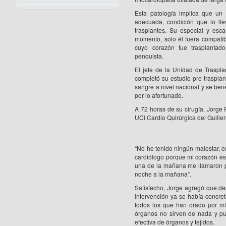
Esta patología implica que u
adecuada, condición que lo lle
trasplantes. Su especial y esc
momento, solo él fuera compati
cuyo corazón fue trasplantad
penquista.
El jefe de la Unidad de Traspl
completó su estudio pre trasplan
sangre a nivel nacional y se bene
por lo afortunado.
A 72 horas de su cirugía, Jorge 
UCI Cardio Quirúrgica del Guill
“No he tenido ningún malestar, c
cardiólogo porque mi corazón est
una de la mañana me llamaron p
noche a la mañana”.
Satisfecho, Jorge agregó que des
intervención ya se había concre
todos los que han orado por mí
órganos no sirven de nada y pu
efectiva de órganos y tejidos.