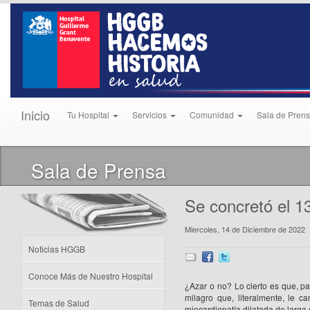
Inicio
Tu Hospital
Servicios
Comunidad
Sala de Pren
Sala de Prensa
Se concretó el 1
Miercoles, 14 de Diciembre de 2022
Noticias HGGB
Conoce Más de Nuestro Hospital
¿Azar o no? Lo cierto es que, p
milagro que, literalmente, le 
Temas de Salud
miocardiopatía dilatada de larga