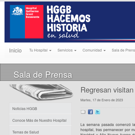
Inicio
Tu Hospital
Servicios
Comunidad
Sala de Pren
Sala de Prensa
Regresan visitan
Martes, 17 de Enero de 2023
Noticias HGGB
Conoce Más de Nuestro Hospital
La semana pasada comenzó la f
hospital, tras permanecer por 
Temas de Salud
Navidad y Año Nuevo fueron de 