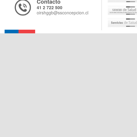
Contacto
41 2 722 500
oirshggb@ssconcepcion.cl