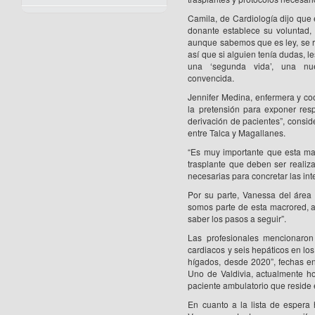
Camila, de Cardiología dijo que 
donante establece su voluntad, 
aunque sabemos que es ley, se r
así que si alguien tenía dudas, 
una ‘segunda vida’, una nu
convencida.
Jennifer Medina, enfermera y co
la pretensión para exponer resp
derivación de pacientes”, consid
entre Talca y Magallanes.
“Es muy importante que esta mac
trasplante que deben ser realiz
necesarias para concretar las i
Por su parte, Vanessa del área 
somos parte de esta macrored, a
saber los pasos a seguir”.
Las profesionales mencionaron
cardiacos y seis hepáticos en los
hígados, desde 2020”, fechas en
Uno de Valdivia, actualmente h
paciente ambulatorio que reside e
En cuanto a la lista de espera