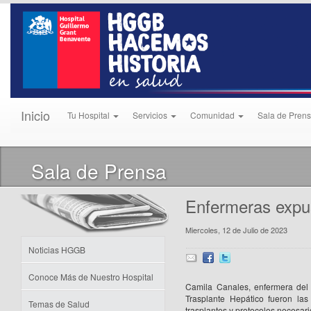
Inicio
Tu Hospital
Servicios
Comunidad
Sala de Pren
Sala de Prensa
Enfermeras expus
Miercoles, 12 de Julio de 2023
Noticias HGGB
Conoce Más de Nuestro Hospital
Camila Canales, enfermera del
Trasplante Hepático fueron la
Temas de Salud
trasplantes y protocolos necesari