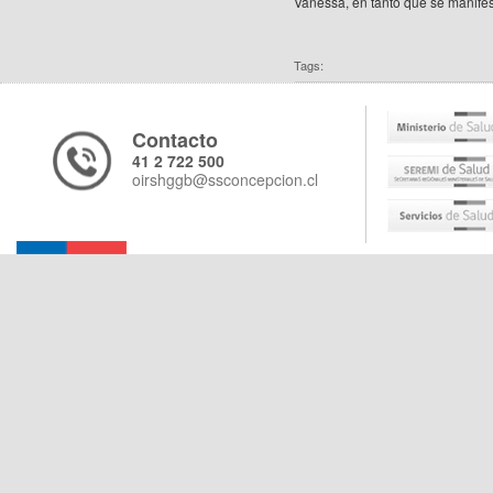
Vanessa, en tanto que se manifes
Tags:
Contacto
41 2 722 500
oirshggb@ssconcepcion.cl