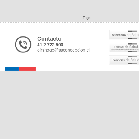
Tags:
Contacto
41 2 722 500
oirshggb@ssconcepcion.cl