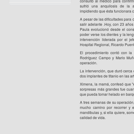
consultó al médico para confir
sufrió una anquilosis de la 
impidiendo que ésta funcionara 
A pesar de las dificultades para
salir adelante .Hoy, con 23 años
Paula evolucionó desde el cons
poder verse los dientes y la len
intervención liderada por el je
Hospital Regional, Ricardo Puen
El procedimiento contó con la
Rodríguez Campo y Mario Muñoz
operación.
La intervención, que duró cerca 
dos implantes de titanio en las ar
Ximena, la mamá, confesó que "
sorpresas más grandes fue cuan
que pueda tomar helado en barqui
A tres semanas de su operación
mucho camino por recorrer y el
mandíbulas y, si ella quiere, so
calidad de vida.