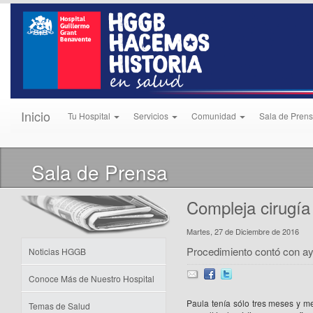
Inicio
Tu Hospital
Servicios
Comunidad
Sala de Pren
Sala de Prensa
Compleja cirugía
Martes, 27 de Diciembre de 2016
Procedimiento contó con ay
Noticias HGGB
Conoce Más de Nuestro Hospital
Paula tenía sólo tres meses y 
Temas de Salud