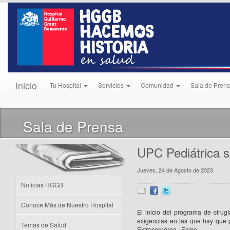
Inicio
Tu Hospital
Servicios
Comunidad
Sala de Pren
Sala de Prensa
UPC Pediátrica s
Jueves, 24 de Agosto de 2023
Noticias HGGB
Conoce Más de Nuestro Hospital
El inicio del programa de cirugí
exigencias en las que hay que
Temas de Salud
Extracorpórea, Ecmo.