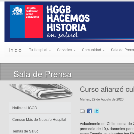
Inicio
Tu Hospital
Servicios
Comunidad
Sala de Pren
Sala de Prensa
Curso afianzó cul
Martes, 29 de Agosto de 2023
Noticias HGGB
Conoce Más de Nuestro Hospital
Actualmente en Chile, cerca de 
promedio de 10,4 donantes por mi
Temas de Salud
como España- que bordea los 50 