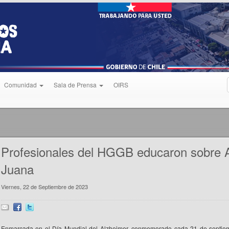
Comunidad
Sala de Prensa
OIRS
Profesionales del HGGB educaron sobre 
Juana
Viernes, 22 de Septiembre de 2023
Enmarcada en el Día Mundial del Alzheimer, conmemorado cada 21 de septie