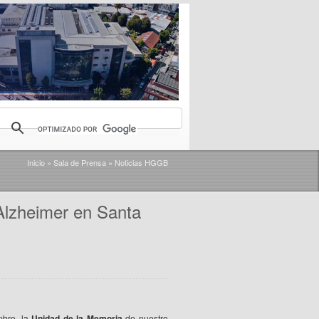
Inicio
»
Sala de Prensa
»
Noticias HGGB
Alzheimer en Santa
mbre, la
Unidad de la Memoria
de nuestro