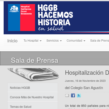
Inicio
Tu Hospital
Servicios
Comunidad
Sala de Pren
Sala de Prensa
Hospitalización D
Jueves, 16 de Noviembre de 2023
del Colegio San Agustín
Noticias HGGB
Conoce Más de Nuestro Hospital
Un total de 850 pañales para ni
Temas de Salud