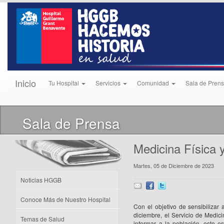
Inicio
Tu Hospital
Servicios
Comunidad
Sala de Pren
Sala de Prensa
Medicina Física 
Martes, 05 de Diciembre de 2023
Noticias HGGB
Conoce Más de Nuestro Hospital
Con el objetivo de sensibiliza
diciembre, el Servicio de Medicin
Temas de Salud
informar a la población, esto 