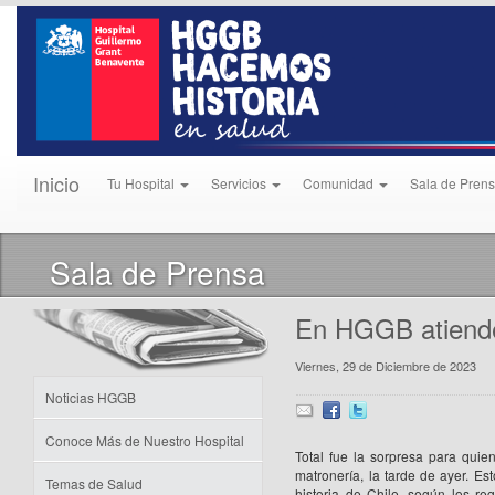
Inicio
Tu Hospital
Servicios
Comunidad
Sala de Pren
Sala de Prensa
En HGGB atiende
Viernes, 29 de Diciembre de 2023
Noticias HGGB
Conoce Más de Nuestro Hospital
Total fue la sorpresa para quie
matronería, la tarde de ayer. E
Temas de Salud
historia de Chile, según los re