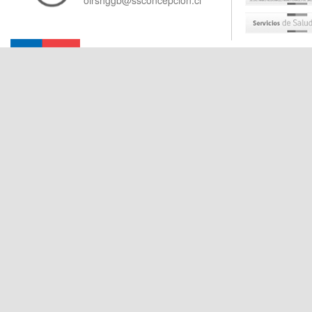
oirshggb@ssconcepcion.cl