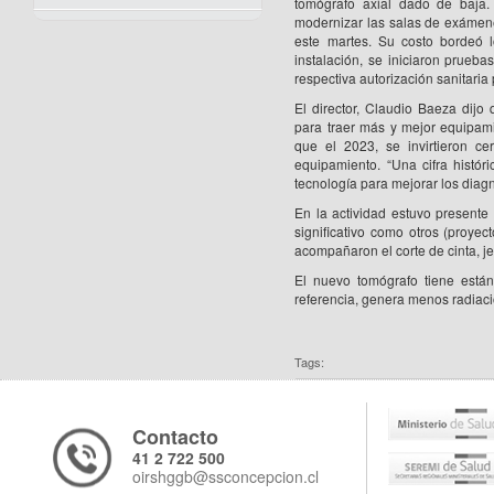
tomógrafo axial dado de baja. 
modernizar las salas de exámen
este martes. Su costo bordeó l
instalación, se iniciaron prueb
respectiva autorización sanitaria
El director, Claudio Baeza dijo
para traer más y mejor equipa
que el 2023, se invirtieron c
equipamiento. “Una cifra histó
tecnología para mejorar los diagnó
En la actividad estuvo present
significativo como otros (proye
acompañaron el corte de cinta, j
El nuevo tomógrafo tiene estánd
referencia, genera menos radiac
Tags:
Contacto
41 2 722 500
oirshggb@ssconcepcion.cl