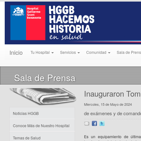
Inicio
Tu Hospital
Servicios
Comunidad
Sala de Pren
Sala de Prensa
Inauguraron Tomó
Miercoles, 15 de Mayo de 2024
de exámenes y de comand
Noticias HGGB
Conoce Más de Nuestro Hospital
Es un equipamiento de última
Temas de Salud