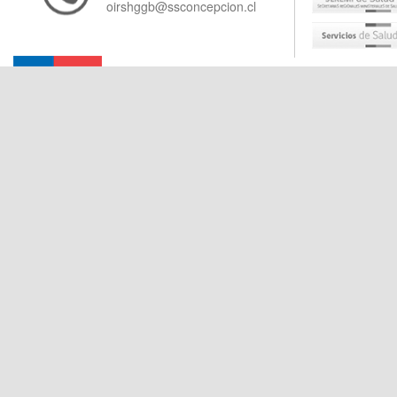
oirshggb@ssconcepcion.cl