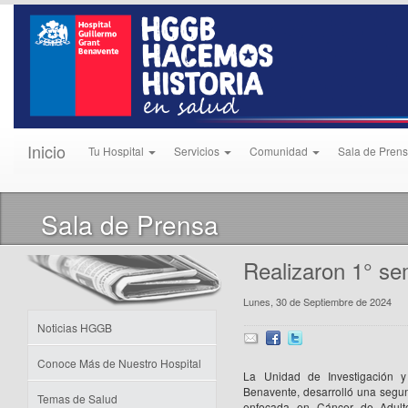
Inicio
Tu Hospital
Servicios
Comunidad
Sala de Pren
Sala de Prensa
Realizaron 1° se
Lunes, 30 de Septiembre de 2024
Noticias HGGB
Conoce Más de Nuestro Hospital
La Unidad de Investigación y 
Benavente, desarrolló una segun
Temas de Salud
enfocada en Cáncer de Adulto