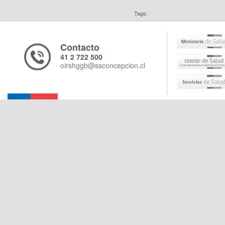
Tags:
Contacto
41 2 722 500
oirshggb@ssconcepcion.cl