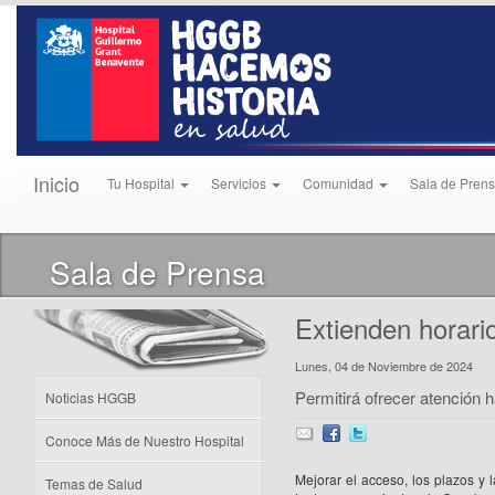
Inicio
Tu Hospital
Servicios
Comunidad
Sala de Pren
Sala de Prensa
Extienden horari
Lunes, 04 de Noviembre de 2024
Permitirá ofrecer atención h
Noticias HGGB
Conoce Más de Nuestro Hospital
Mejorar el acceso, los plazos y 
Temas de Salud