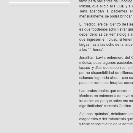
tanto para pacientes de Oncologí
Minsal, que eligió al HGGB y a o
Tens atiendan a pacientes e
mensualmente, se podrá brindar t
El médico jefe del Centro de Re
es que “podemos administrar quim
dependencias de Hematología ambu
que ingresen e incluso, si tene
largas hasta las ocho de la tarde
a las 11 horas”.
Jonathan Lavín, enfermero del 
médica, pues algunos pacientes
lapsos y días que deben cumplirs
por no disponibilidad de sillone
estamos logrando ahora -con est
puedan recibir sus terapias ade
Las profesionales que desde el 
técnicos en enfermería de nivel s
tratamientos porque antes era só
algo limitados” comentó Cristina
Algunas “quimios”, detallaron la
diagnóstico y del tratamiento que
y tiene conocimiento de la admin