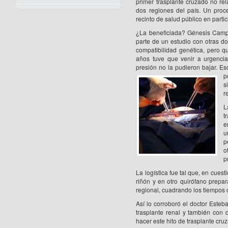
primer trasplante cruzado no re
dos regiones del país. Un proc
recinto de salud público en parti
¿La beneficiada? Génesis Campo
parte de un estudio con otras do
compatibilidad genética, pero q
años tuve que venir a urgenci
presión no la pudieron bajar. E
p
s
r
L
t
e
u
p
o
p
La logística fue tal que, en cues
riñón y en otro quirófano prepa
regional, cuadrando los tiempos q
Así lo corroboró el doctor Este
trasplante renal y también con
hacer este hito de trasplante cru