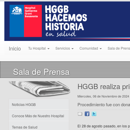
Inicio
Tu Hospital
Servicios
Comunidad
Sala de Pren
Sala de Prensa
HGGB realiza pri
Miercoles, 06 de Noviembre de 2024
Procedimiento fue con dona
Noticias HGGB
Conoce Más de Nuestro Hospital
El 28 de agosto pasado, en los p
Temas de Salud