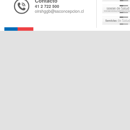
Contacto
41 2 722 500
oirshggb@ssconcepcion.cl