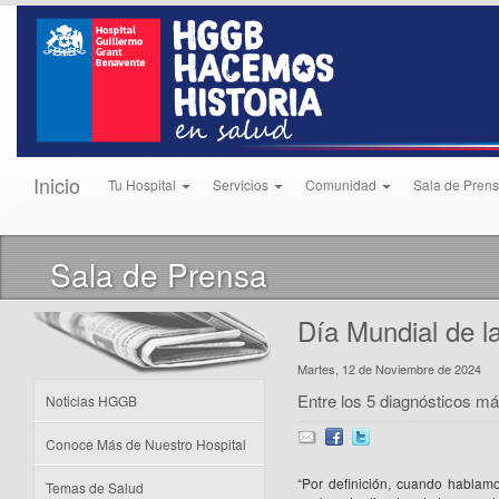
Inicio
Tu Hospital
Servicios
Comunidad
Sala de Pren
Sala de Prensa
Día Mundial de 
Martes, 12 de Noviembre de 2024
Entre los 5 diagnósticos má
Noticias HGGB
Conoce Más de Nuestro Hospital
“Por definición, cuando hablam
Temas de Salud