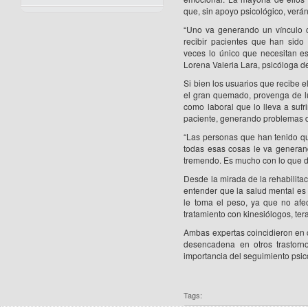
que, sin apoyo psicológico, verá
“Uno va generando un vínculo 
recibir pacientes que han sid
veces lo único que necesitan es
Lorena Valeria Lara, psicóloga de
Si bien los usuarios que recibe e
el gran quemado, provenga de lu
como laboral que lo lleva a sufr
paciente, generando problemas de
“Las personas que han tenido qu
todas esas cosas le va generand
tremendo. Es mucho con lo que deb
Desde la mirada de la rehabilitac
entender que la salud mental es 
le toma el peso, ya que no afec
tratamiento con kinesiólogos, te
Ambas expertas coincidieron en c
desencadena en otros trastorn
importancia del seguimiento psico
Tags: