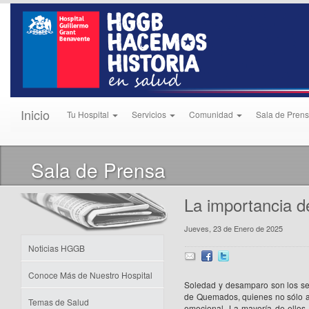
Inicio
Tu Hospital
Servicios
Comunidad
Sala de Pren
Sala de Prensa
La importancia d
Jueves, 23 de Enero de 2025
Noticias HGGB
Conoce Más de Nuestro Hospital
Soledad y desamparo son los se
de Quemados, quienes no sólo atr
Temas de Salud
emocional. La mayoría de ellos 