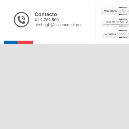
Contacto
41 2 722 500
oirshggb@ssconcepcion.cl