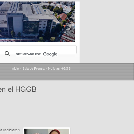
Inicio
»
Sala de Prensa
»
Noticias HGGB
 en el HGGB
a recibieron