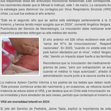
sus respectivas dosis del anticuerpo monoclonal Nirsevimab. Esto correspond
los nacimientos desde que el Minsal lo instruyó, este 1 de marzo. La campaña fo
la estrategia para disminuir los contagios por Virus Respiratorio Sincicial (VRS
niñas. La cual fue exitosa el año anterior.
“Este es el segundo año que se aplica esta estrategia perteneciente a la
Invierno, y hemos tenido mejor acogida que en 2024”, comentó Angélica Vergara
Puericultura del Servicio de Neonatología. La inoculación debe realizarse ant
pequeños pacientes obtengan su alta médica del recinto.
El año anterior mil 326 niños recibieron este an
“cerca del 97% de inmunizaciones”. Respect
nacionales”. En 2023, “cuando no existía esta inic
país fueron afectados por el virus”, indicó Vergar
vital, “siendo un impacto súper fuerte a las familias
Recordemos que la inoculación del medicamento 
gramos de peso, “pero por extrapolación se ace
cuando el médico lo haya autorizado”, añadió l
administración ocurre junto a la vacuna contra la t
La matrona Ayleen Carrillo informa a los padres de los bebés que deben recibi
“Este proceso comienza antes del nacimiento y, en ocasiones, se refuerza durant
instancia se educa sobre el VRS, y se destaca que en Chile esta inmunización es 
es inmediata y dura alrededor de seis meses, periodo que contempla el invierno en 
VRS sin mortalidad infantil en 2024
El jefe del Servicio de Pediatría, Jaime Tapia, explicó la importancia de est