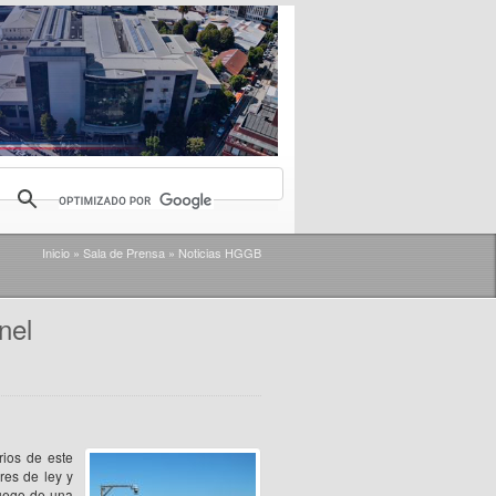
Inicio
»
Sala de Prensa
»
Noticias HGGB
nel
ios de este
res de ley y
luego de una