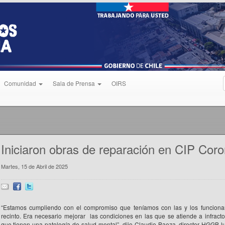
Comunidad
Sala de Prensa
OIRS
Iniciaron obras de reparación en CIP Coro
Martes, 15 de Abril de 2025
“Estamos cumpliendo con el compromiso que teníamos con las y los funcionar
recinto. Era necesario mejorar las condiciones en las que se atiende a infracto
que tienen una patología de salud mental”, dijo Claudio Baeza, director HGGB 