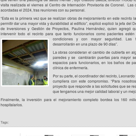
visita realizada el viernes al Centro de Internación Provisoria de Coronel. Las 
acordadas el 2024, tras reuniones con su personal.
“Esta es la primera vez que se realizan obras de mejoramiento en este recinto l
permitir dar una mayor vida y durabilidad al edificio”, explicó explicó la jefa del
de Inversiones y Gestión de Proyectos, Paulina Hernández, quien agregó q
intervenir todo el recinto para que tanto funcionarios como pacientes esté
condiciones y con mayor seguridad. Las t
desarrollarán en una plazo de 90 días”.
La obras consideran el cambio de cubierta en alg
paredes y se cambiarán puertas para mayor se
espacios para funcionarios, en los baños de pa
clínica de enfermería.
Por su parte, el coordinador del recinto, Leonardo
cumpliera con este compromiso. “Para nosotros
proyecto que responde a las solicitudes que se rea
que tengamos una mejor calidad laboral y un mejo
Finalmente, la inversión para el mejoramiento completo bordea los 160 mil
hospitalarios.
Tags: